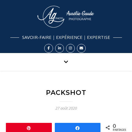
SAVOIR-FAIRE｜EXPÉRIENCE｜EXPERTISE
PACKSHOT
27 août 2020
0
Épingle
Partagez
PARTAGES